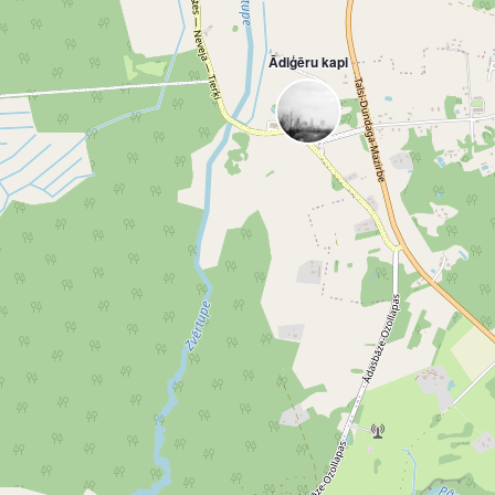
Ādiģēru kapi