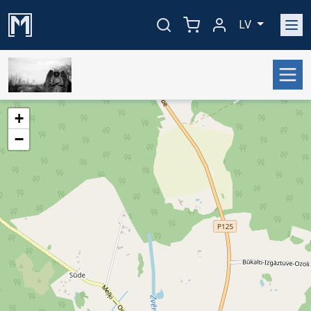
LV
+
−