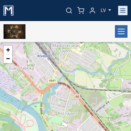
LV
+
−