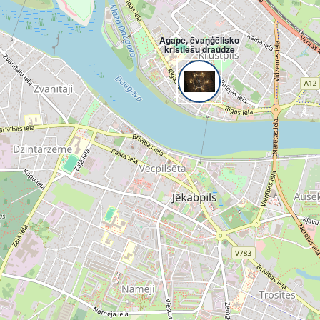
Agape, ēvaņģēlisko
kristiešu draudze