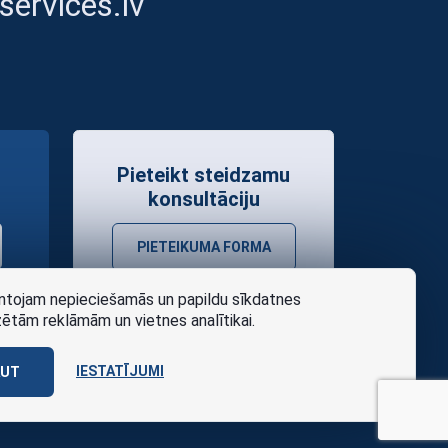
ervices.lv
Pieteikt steidzamu
konsultāciju
PIETEIKUMA FORMA
tojam nepieciešamās un papildu sīkdatnes
zētām reklāmām un vietnes analītikai.
IESTATĪJUMI
AUT
as noteikumi
Design
AABB TEAM