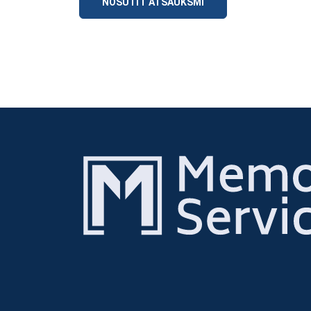
NOSŪTĪT ATSAUKSMI