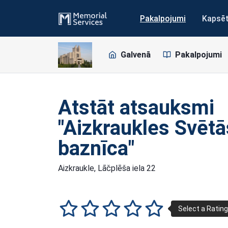
Pakalpojumi
Kapsē
Galvenā
Pakalpojumi
Atstāt atsauksmi
"Aizkraukles Svēt
baznīca"
Aizkraukle, Lāčplēša iela 22