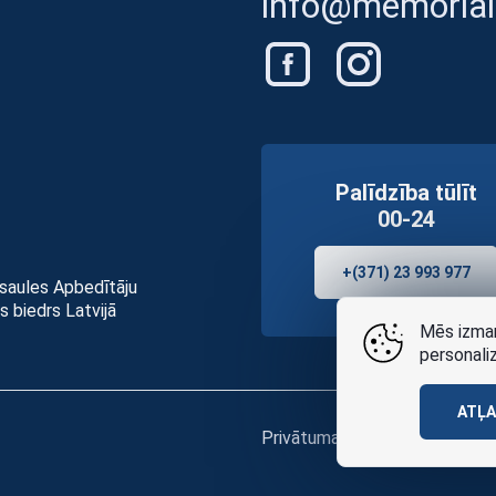
info@memorials
Palīdzība tūlīt
00-24
+(371) 23 993 977
asaules Apbedītāju
s biedrs Latvijā
Mēs izman
personali
ATĻ
Privātuma politikai
un
lietošan