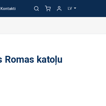
LV
Kontakti
s Romas katoļu