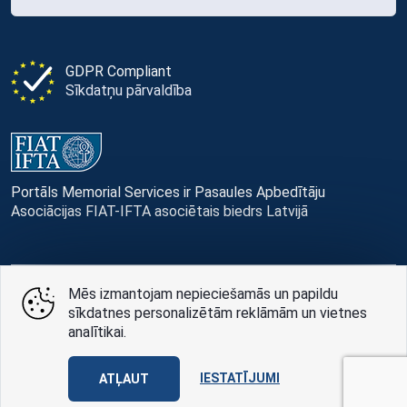
GDPR Compliant
Sīkdatņu pārvaldība
Portāls Memorial Services ir Pasaules Apbedītāju
Asociācijas FIAT-IFTA asociētais biedrs Latvijā
Mēs izmantojam nepieciešamās un papildu
© Memorial Services, 2016 — 2026 pr3-g
sīkdatnes personalizētām reklāmām un vietnes
analītikai.
Privātuma politikai
un
lietošanas noteikumi
Design
AABB TEAM
IESTATĪJUMI
ATĻAUT