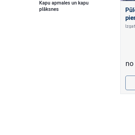
Kapu apmales un kapu
plāksnes
Pūl
pie
no