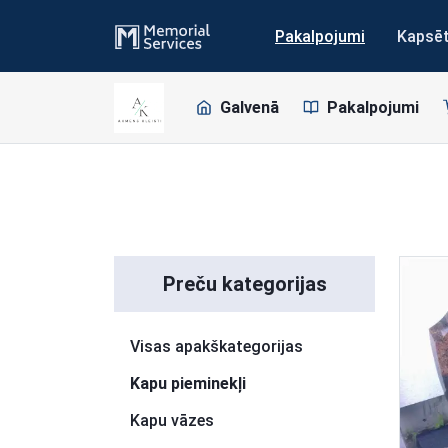
Pakalpojumi
Kapsē
Galvenā
Pakalpojumi
Pāriet uz sarakstu
Preču kategorijas
Visas apakškategorijas
Kapu pieminekļi
Kapu vāzes