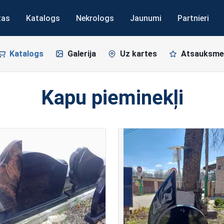
tas
Katalogs
Nekrologs
Jaunumi
Partnieri
Katalogs
Galerija
Uz kartes
Atsauksme
Kapu pieminekļi