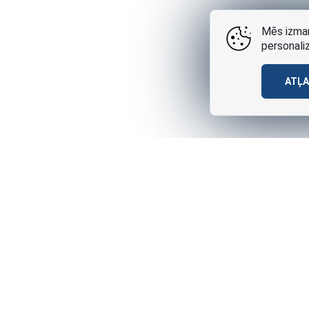
Mēs izman
personali
ATĻ