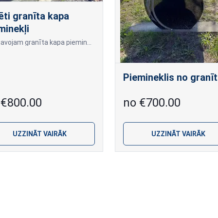
ēti granīta kapa
minekļi
Izgatavojam granīta kapa pieminekļu pēc Jūsu velmēm un dizaina. Cena var mainīties atkarībā no akmens izvēles, izmēra un dizaina sarežģītības.
Piemineklis no granī
 €800.00
no €700.00
UZZINĀT VAIRĀK
UZZINĀT VAIRĀK