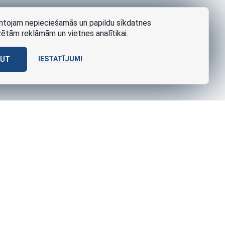
tojam nepieciešamās un papildu sīkdatnes
zētām reklāmām un vietnes analītikai.
IESTATĪJUMI
AUT