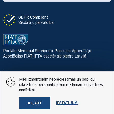
GDPR Compliant
Sīkdatņu pārvaldība
Portāls Memorial Services ir Pasaules Apbedītāju
Asociācijas FIAT-IFTA asociētais biedrs Latvijā
Mēs izmantojam nepieciešamās un papildu
© Memorial Services, 2016 — 2026 pr3-g
sīkdatnes personalizētām reklāmām un vietnes
analītikai.
Privātuma politikai
un
lietošanas noteikumi
Design
AABB TEAM
IESTATĪJUMI
ATĻAUT