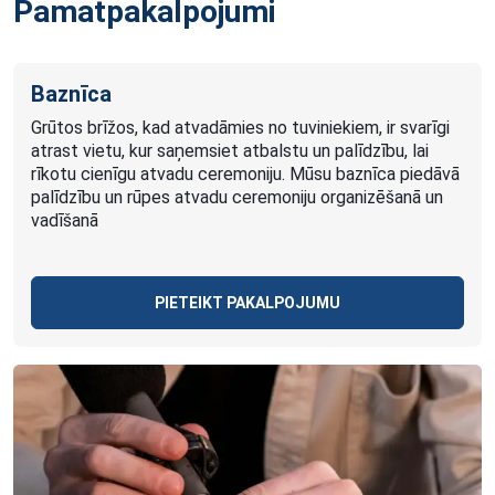
Pamatpakalpojumi
Baznīca
Grūtos brīžos, kad atvadāmies no tuviniekiem, ir svarīgi
atrast vietu, kur saņemsiet atbalstu un palīdzību, lai
rīkotu cienīgu atvadu ceremoniju. Mūsu baznīca piedāvā
palīdzību un rūpes atvadu ceremoniju organizēšanā un
vadīšanā
PIETEIKT PAKALPOJUMU