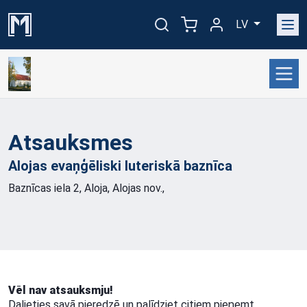
LV
Atsauksmes
Alojas evaņģēliski luteriskā
baznīca
Baznīcas iela 2, Aloja, Alojas nov.,
Vēl nav atsauksmju!
Dalieties savā pieredzē un palīdziet citiem pieņemt