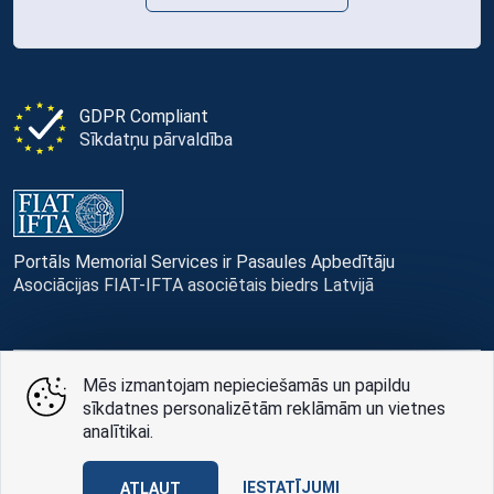
GDPR Compliant
Sīkdatņu pārvaldība
Portāls Memorial Services ir Pasaules Apbedītāju
Asociācijas FIAT-IFTA asociētais biedrs Latvijā
Mēs izmantojam nepieciešamās un papildu
© Memorial Services, 2016 — 2026 pr3-g
sīkdatnes personalizētām reklāmām un vietnes
analītikai.
Privātuma politikai
un
lietošanas noteikumi
Design
AABB TEAM
IESTATĪJUMI
ATĻAUT