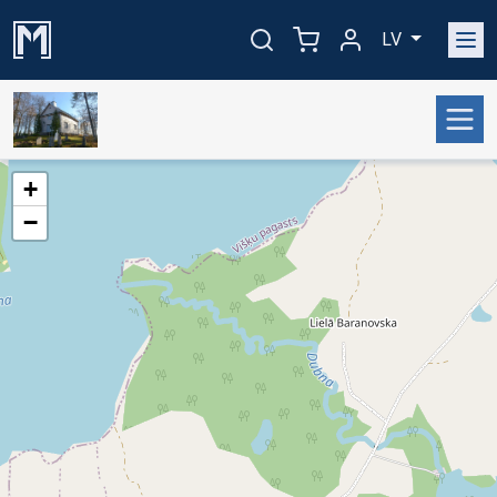
LV
+
−