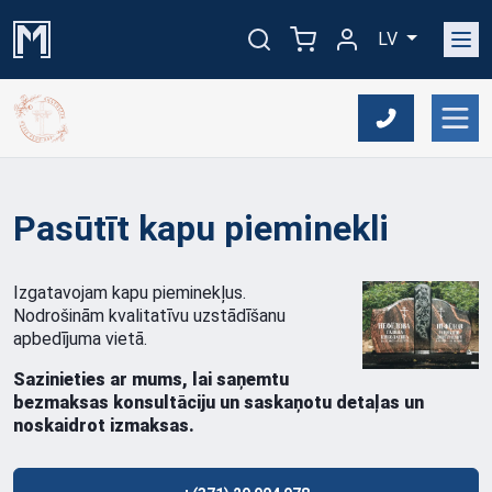
LV
Pasūtīt kapu pieminekli
Izgatavojam kapu pieminekļus.
Nodrošinām kvalitatīvu uzstādīšanu
apbedījuma vietā.
Sazinieties ar mums, lai saņemtu
bezmaksas konsultāciju un saskaņotu detaļas un
noskaidrot izmaksas.