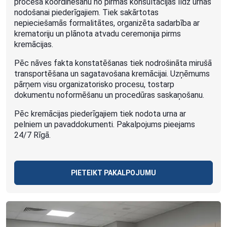
procesa koordinēšanu no pirmās konsultācijas līdz urnas
nodošanai piederīgajiem. Tiek sakārtotas
nepieciešamās formalitātes, organizēta sadarbība ar
krematoriju un plānota atvadu ceremonija pirms
kremācijas.
Pēc nāves fakta konstatēšanas tiek nodrošināta mirušā
transportēšana un sagatavošana kremācijai. Uzņēmums
pārņem visu organizatorisko procesu, tostarp
dokumentu noformēšanu un procedūras saskaņošanu.
Pēc kremācijas piederīgajiem tiek nodota urna ar
pelniem un pavaddokumenti. Pakalpojums pieejams
24/7 Rīgā.
PIETEIKT PAKALPOJUMU