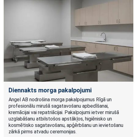
Diennakts morga pakalpojumi
Angel AB nodrošina morga pakalpojumus Rīgā un
profesionālu mirušā sagatavošanu apbedīšanai,
kremācijai vai repatriācijai. Pakalpojumi ietver mirušā
uzglabāšanu atbilstošos apstākļos, higiēnisko un
kosmētisko sagatavošanu, apģērbšanu un ievietošanu
zārkā pirms atvadu ceremonijas.