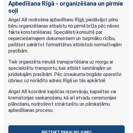
Apbedīšana Rīgā - organizēšana un pirmie
soļi
Angel AB nodrošina apbedīšanu Rīgā, piedāvājot pilnu
bēru organizēšanas atbalstu no pirmā brīža pēc nāves
fakta konstatēšanas. Speciālisti konsultē par
nepieciešamajiem dokumentiem un turpmāko rīcību,
palīdzot sakārtot formalitātes atbilstoši normatīvajām
prasībām.
Tiek organizēta mirušā transportēšana uz morgu ar
specializētu transportu, kas atbilst sanitārajām un
juridiskajām prasībām. Pēc izsaukuma brigāde operatīvi
izbrauc uz norādīto adresi Rīgā un tās apkārtnē.
Angel AB koordinē kapličas rezervāciju, kapsētas vai
krematorijas saskaņošanu, kā arī atvadu ceremonijas
plānošanu, nodrošinot strukturētu un pārskatāmu
apbedīšanas procesu.
PIETEIKT PAKALPOJUMU