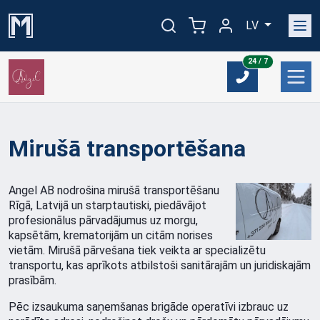
LV
24/7
24 / 7
Mirušā transportēšana
Angel AB nodrošina mirušā transportēšanu
Rīgā, Latvijā un starptautiski, piedāvājot
profesionālus pārvadājumus uz morgu,
kapsētām, krematorijām un citām norises
vietām. Mirušā pārvešana tiek veikta ar specializētu
transportu, kas aprīkots atbilstoši sanitārajām un juridiskajām
prasībām.
Pēc izsaukuma saņemšanas brigāde operatīvi izbrauc uz