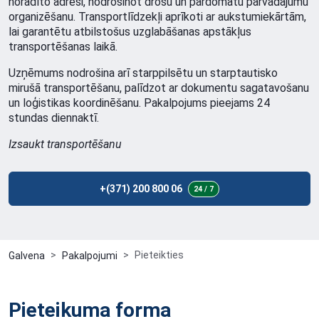
norādīto adresi, nodrošinot drošu un pārdomātu pārvadājumu
organizēšanu. Transportlīdzekļi aprīkoti ar aukstumiekārtām,
lai garantētu atbilstošus uzglabāšanas apstākļus
transportēšanas laikā.
Uzņēmums nodrošina arī starppilsētu un starptautisko
mirušā transportēšanu, palīdzot ar dokumentu sagatavošanu
un loģistikas koordinēšanu. Pakalpojums pieejams 24
stundas diennaktī.
Izsaukt transportēšanu
+(371) 200 800 06
24 / 7
Pieteikties
Galvena
Pakalpojumi
Pieteikuma forma