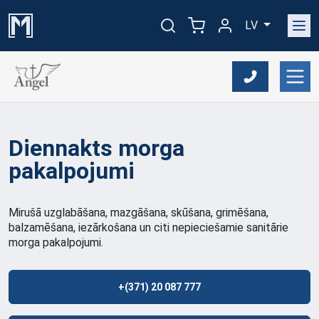
LV
Diennakts morga
pakalpojumi
Mirušā uzglabāšana, mazgāšana, skūšana, grimēšana,
balzamēšana, iezārkošana un citi nepieciešamie sanitārie
morga pakalpojumi.
+(371) 20 087 777