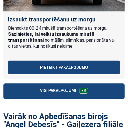
Izsaukt transportēšanu uz morgu
Diennakts 00-24 mirušā transportēšana uz morgu.
Sazinieties, lai veiktu izsaukumu mirušā
transportēšanai
no mājām, slimnīcas, pansionāta vai
citas vietas, kur notikusi nelaime.
PIETEIKT PAKALPOJUMU
VISI PAKALPOJUMI
+ 5
Vairāk no Apbedīšanas birojs
"Angel Debesīs" - Gaiļezera
filiāle