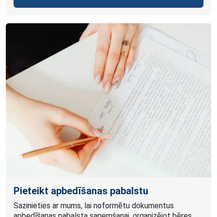
Pieteikt apbedīšanas pabalstu
Sazinieties ar mums, lai noformētu dokumentus
apbedīšanas pabalsta saņemšanai, organizējot bēres.