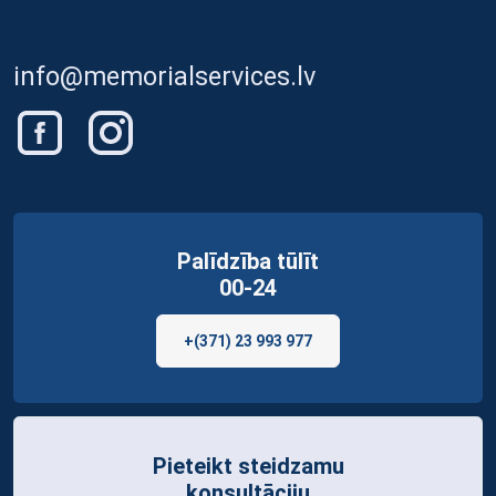
info@memorialservices.lv
Palīdzība tūlīt
00-24
+(371) 23 993 977
Pieteikt steidzamu
konsultāciju