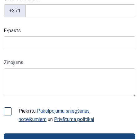
+371
E-pasts
Ziņojums
Piekrītu
Pakalpojumu sniegšanas
noteikumiem
un
Privātuma politikai