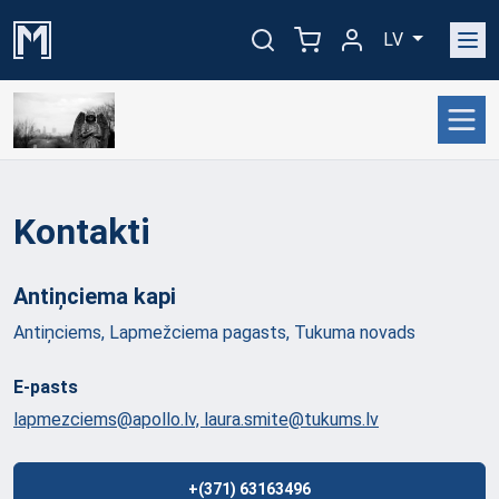
LV
Kontakti
Antiņciema
kapi
Antiņciems, Lapmežciema pagasts, Tukuma novads
E-pasts
lapmezciems@apollo.lv, laura.smite@tukums.lv
+(371) 63163496