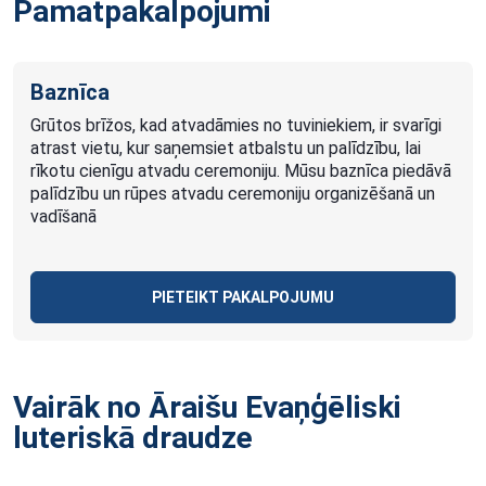
Pamatpakalpojumi
Baznīca
Grūtos brīžos, kad atvadāmies no tuviniekiem, ir svarīgi
atrast vietu, kur saņemsiet atbalstu un palīdzību, lai
rīkotu cienīgu atvadu ceremoniju. Mūsu baznīca piedāvā
palīdzību un rūpes atvadu ceremoniju organizēšanā un
vadīšanā
PIETEIKT PAKALPOJUMU
Vairāk no Āraišu Evaņģēliski
luteriskā
draudze