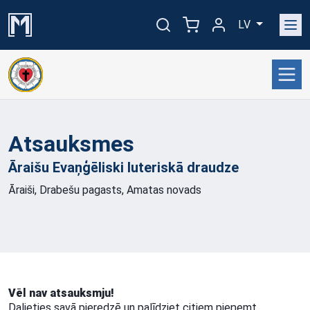
LV
Atsauksmes
Āraišu Evaņģēliski luteriskā
draudze
Āraiši, Drabešu pagasts, Amatas novads
Vēl nav atsauksmju!
Dalieties savā pieredzē un palīdziet citiem pieņemt