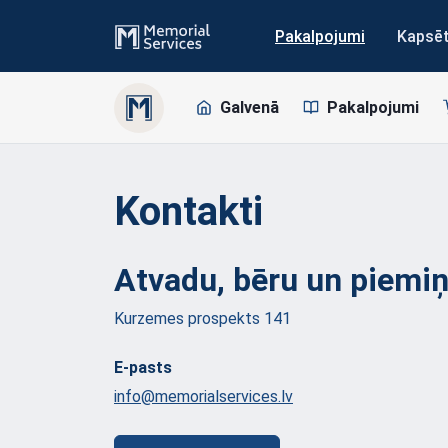
Pakalpojumi
Kapsē
Galvenā
Pakalpojumi
Kontakti
Atvadu, bēru un piemi
Kurzemes prospekts 141
E-pasts
info@memorialservices.lv