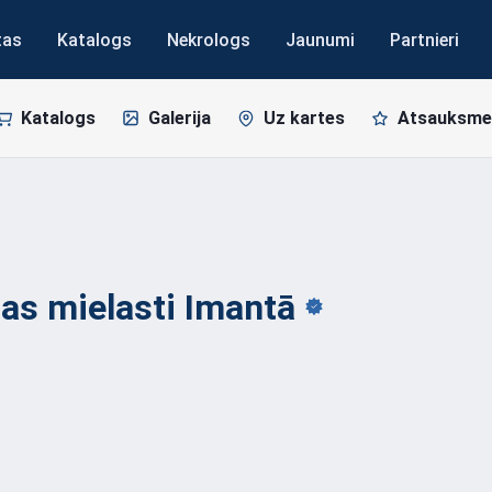
tas
Katalogs
Nekrologs
Jaunumi
Partnieri
Katalogs
Galerija
Uz kartes
Atsauksme
ņas mielasti
Imantā