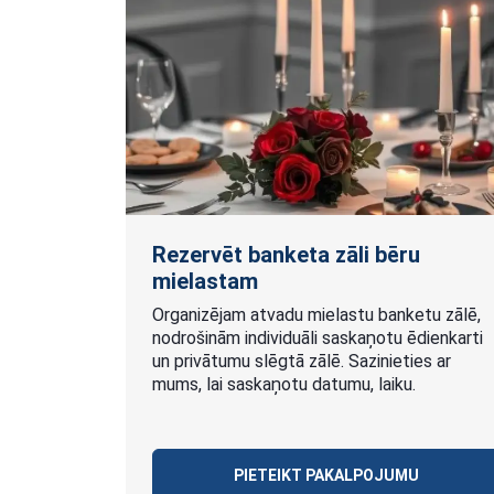
Rezervēt banketa zāli bēru
mielastam
Organizējam atvadu mielastu banketu zālē,
nodrošinām individuāli saskaņotu ēdienkarti
un privātumu slēgtā zālē. Sazinieties ar
mums, lai saskaņotu datumu, laiku.
PIETEIKT PAKALPOJUMU