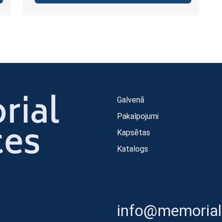
Galvenā
Pakalpojumi
Kapsētas
Katalogs
info@memorials