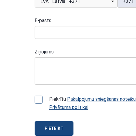
+371
LVA Latvia +371
E-pasts
Ziņojums
Piekrītu
Pakalpojumu sniegšanas noteik
Privātuma politikai
PIETEIKT