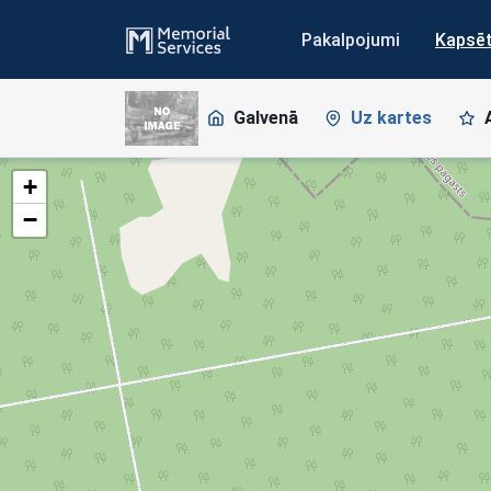
Pakalpojumi
Kapsē
Galvenā
Uz kartes
+
−