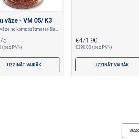
u vāze - VM 05/ K3
Kapu vāze no kompozītmateriāla "Vanga" krāsā
.75
€471.90
0 (bez PVN)
€390.00 (bez PVN)
UZZINĀT VAIRĀK
UZZINĀT VAIRĀK
WAS