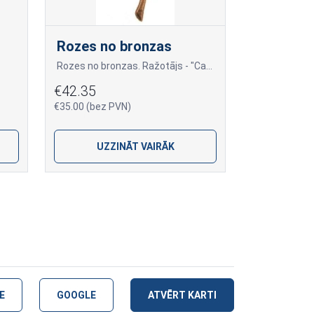
Rozes no bronzas
Rozes no bronzas. Ražotājs - "Caggiati " no Itālijas. Vadošais bronzas aksesuāru izgatavotājs Eiropā.
€42.35
€35.00 (bez PVN)
UZZINĀT VAIRĀK
E
GOOGLE
ATVĒRT KARTI