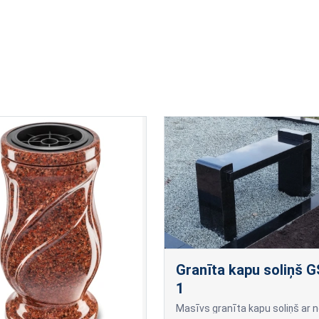
Granīta kapu soliņš G
1