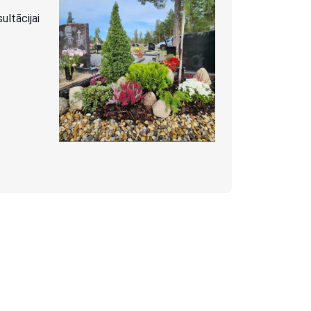
ltācijai