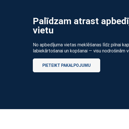
Palīdzam atrast apbed
vietu
No apbedījuma vietas meklēšanas līdz pilnai ka
labiekārtošanai un kopšanai — visu nodrošinām v
PIETEIKT PAKALPOJUMU