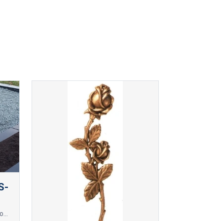
S-
Masīvs granīta kapu soliņš ar noapaļotām kājām un iestrādātu sēžamo virsmu, izgatavotu no veselas granīta plāksnes.