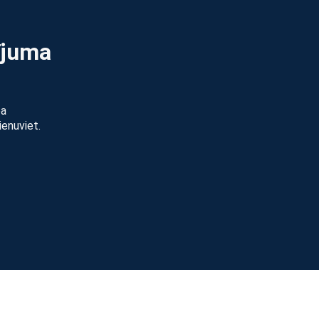
ījuma
pa
ienuviet.