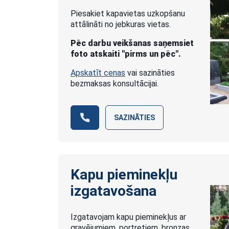
Piesakiet kapavietas uzkopšanu
attālināti no jebkuras vietas.
Pēc darbu veikšanas saņemsiet
foto atskaiti "pirms un pēc".
Apskatīt cenas
vai sazināties
bezmaksas konsultācijai.
SAZINĀTIES
Kapu pieminekļu
izgatavošana
Izgatavojam kapu pieminekļus ar
gravējumiem, portretiem, bronzas