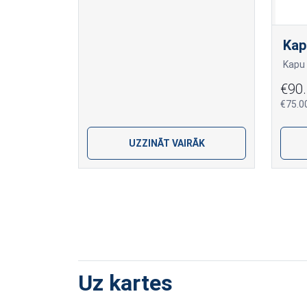
Kap
€90
€75.0
UZZINĀT VAIRĀK
Uz kartes