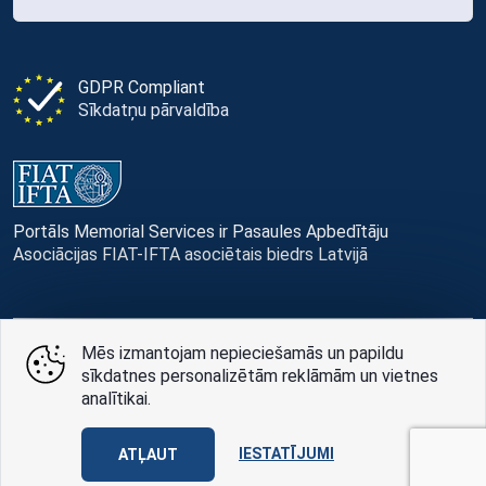
GDPR Compliant
Sīkdatņu pārvaldība
Portāls Memorial Services ir Pasaules Apbedītāju
Asociācijas FIAT-IFTA asociētais biedrs Latvijā
Mēs izmantojam nepieciešamās un papildu
© Memorial Services, 2016 — 2026 pr3-g
sīkdatnes personalizētām reklāmām un vietnes
analītikai.
Privātuma politikai
un
lietošanas noteikumi
Design
AABB TEAM
IESTATĪJUMI
ATĻAUT