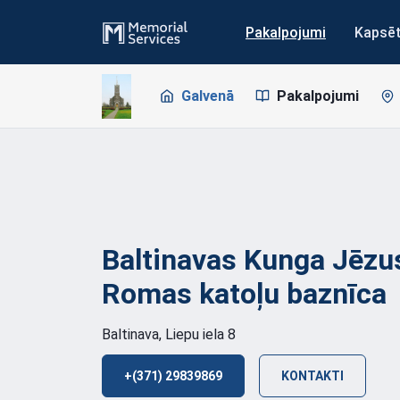
Pakalpojumi
Kapsē
Galvenā
Pakalpojumi
Baltinavas Kunga Jēzu
Romas katoļu
baznīca
Baltinava, Liepu iela 8
+(371) 29839869
KONTAKTI