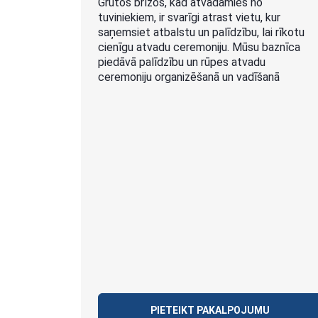
Grūtos brīžos, kad atvadāmies no
tuviniekiem, ir svarīgi atrast vietu, kur
saņemsiet atbalstu un palīdzību, lai rīkotu
cienīgu atvadu ceremoniju. Mūsu baznīca
piedāvā palīdzību un rūpes atvadu
ceremoniju organizēšanā un vadīšanā
PIETEIKT PAKALPOJUMU