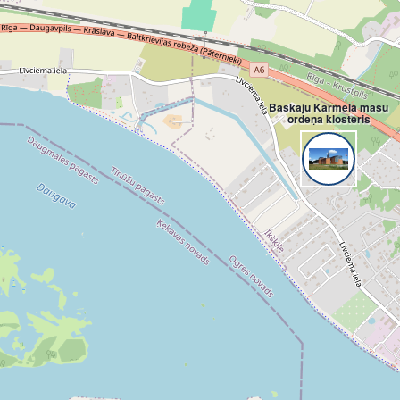
Baskāju Karmela māsu
ordeņa klosteris