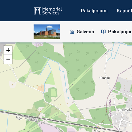
Pakalpojumi
Kapsē
Galvenā
Pakalpoju
+
−