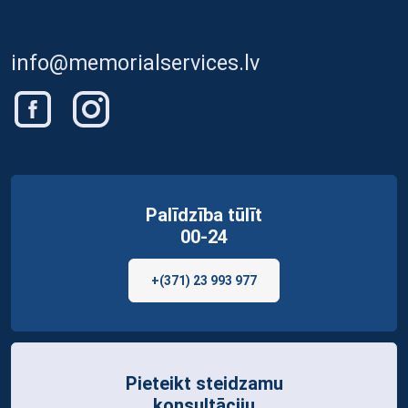
info@memorialservices.lv
Palīdzība tūlīt
00-24
+(371) 23 993 977
Pieteikt steidzamu
konsultāciju