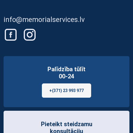
info@memorialservices.lv
Palīdzība tūlīt
00-24
+(371) 23 993 977
Pieteikt steidzamu
konsultāciju