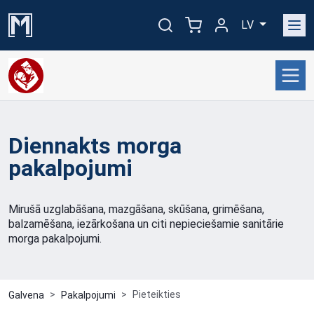
LV
Diennakts morga
pakalpojumi
Mirušā uzglabāšana, mazgāšana, skūšana, grimēšana,
balzamēšana, iezārkošana un citi nepieciešamie sanitārie
morga pakalpojumi.
Pieteikties
Galvena
Pakalpojumi