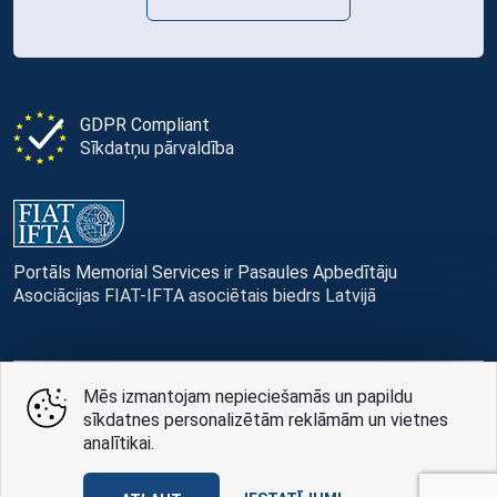
GDPR Compliant
Sīkdatņu pārvaldība
Portāls Memorial Services ir Pasaules Apbedītāju
Asociācijas FIAT-IFTA asociētais biedrs Latvijā
Mēs izmantojam nepieciešamās un papildu
© Memorial Services, 2016 — 2026 pr3-g
sīkdatnes personalizētām reklāmām un vietnes
analītikai.
Privātuma politikai
un
lietošanas noteikumi
Design
AABB TEAM