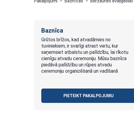
Pakalpojumi
Baznīcas
Bērzaunes evaņģēliski 
Baznīca
Grūtos brīžos, kad atvadāmies no
tuviniekiem, ir svarīgi atrast vietu, kur
saņemsiet atbalstu un palīdzību, lai rīkotu
cienīgu atvadu ceremoniju. Mūsu baznīca
piedāvā palīdzību un rūpes atvadu
ceremoniju organizēšanā un vadīšanā
PIETEIKT PAKALPOJUMU