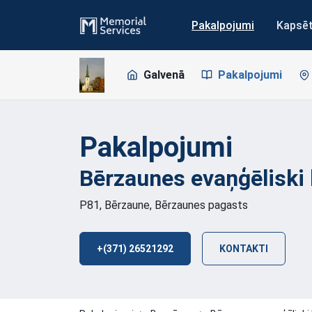
Pakalpojumi
Kapsē
Galvenā
Pakalpojumi
Pakalpojumi
Bērzaunes evaņģēliski 
P81, Bērzaune, Bērzaunes pagasts
+(371) 26521292
KONTAKTI