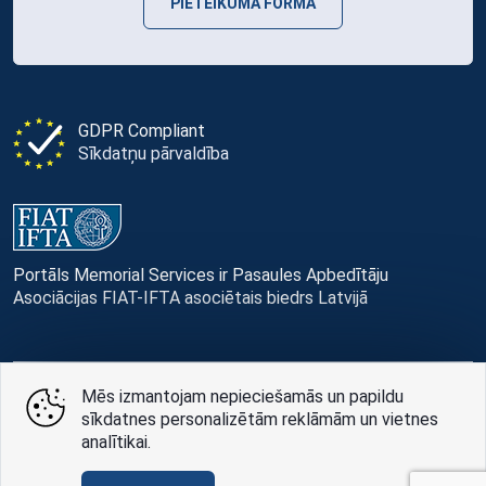
PIETEIKUMA FORMA
GDPR Compliant
Sīkdatņu pārvaldība
Portāls Memorial Services ir Pasaules Apbedītāju
Asociācijas FIAT-IFTA asociētais biedrs Latvijā
Mēs izmantojam nepieciešamās un papildu
© Memorial Services, 2016 — 2026 pr3-g
sīkdatnes personalizētām reklāmām un vietnes
analītikai.
Privātuma politikai
un
lietošanas noteikumi