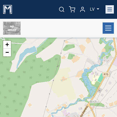
LV
+
−