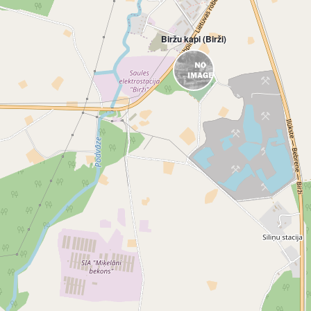
Biržu kapi (Birži)