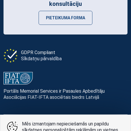
konsultāciju
PIETEIKUMA FORMA
GDPR Compliant
Sīkdatņu pārvaldība
Portāls Memorial Services ir Pasaules Apbedītāju
Asociācijas FIAT-IFTA asociētais biedrs Latvijā
Mēs izmantojam nepieciešamās un papildu
© Memorial Services, 2016 — 2026 pr3-g
sīkdatnes personalizētām reklāmām un vietnes