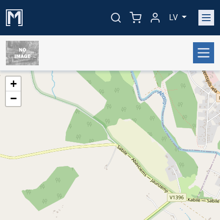
LV
+
−