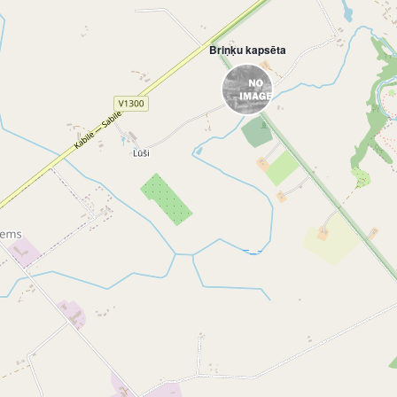
Briņķu kapsēta