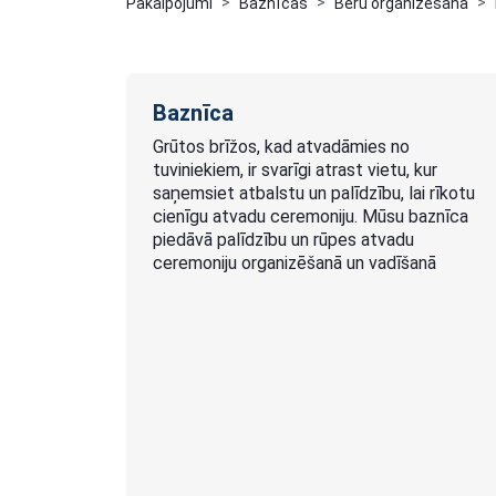
Pakalpojumi
Baznīcas
Bēru organizēšana
Baznīca
Grūtos brīžos, kad atvadāmies no
tuviniekiem, ir svarīgi atrast vietu, kur
saņemsiet atbalstu un palīdzību, lai rīkotu
cienīgu atvadu ceremoniju. Mūsu baznīca
piedāvā palīdzību un rūpes atvadu
ceremoniju organizēšanā un vadīšanā