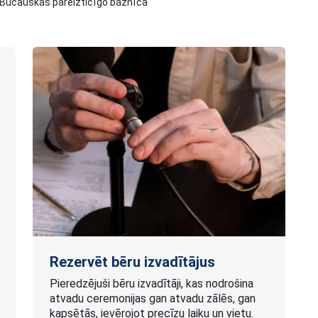
Bučauskas pareizticīgo baznīca
Rezervēt bēru izvadītājus
Pieredzējuši bēru izvadītāji, kas nodrošina
atvadu ceremonijas gan atvadu zālēs, gan
kapsētās, ievērojot precīzu laiku un vietu.