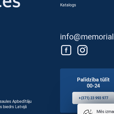
Katalogs
info@memorials
Palīdzība tūlīt
00-24
+(371) 23 993 977
asaules Apbedītāju
s biedrs Latvijā
Mēs izman