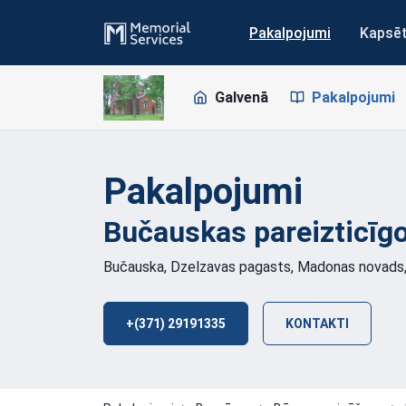
Pakalpojumi
Kapsē
Galvenā
Pakalpojumi
Pakalpojumi
Bučauskas pareizticīg
Bučauska, Dzelzavas pagasts, Madonas novads
+(371) 29191335
KONTAKTI