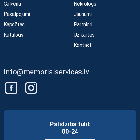
Galvenā
Nekrologs
Pakalpojumi
Jaunumi
Kapsētas
Partnieri
Katalogs
Uz kartes
Kontakti
info@memorialservices.lv
Palīdzība tūlīt
00-24