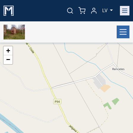
LV
+
−