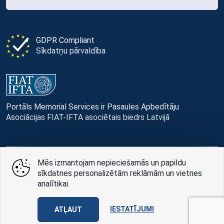
GDPR Compliant
Sīkdatņu pārvaldība
Portāls Memorial Services ir Pasaules Apbedītāju
Asociācijas FIAT-IFTA asociētais biedrs Latvijā
Mēs izmantojam nepieciešamās un papildu
© Memorial Services, 2016 — 2026 pr3-g
sīkdatnes personalizētām reklāmām un vietnes
analītikai.
Privātuma politikai
un
lietošanas noteikumi
Design
AABB TEAM
IESTATĪJUMI
ATĻAUT