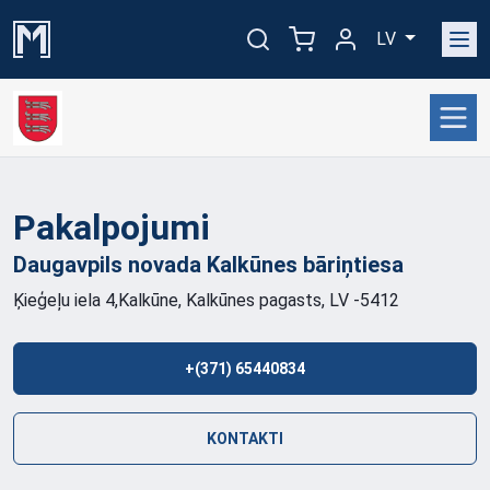
LV
Pakalpojumi
Daugavpils novada Kalkūnes
bāriņtiesa
Ķieģeļu iela 4,Kalkūne, Kalkūnes pagasts, LV -5412
+(371) 65440834
KONTAKTI