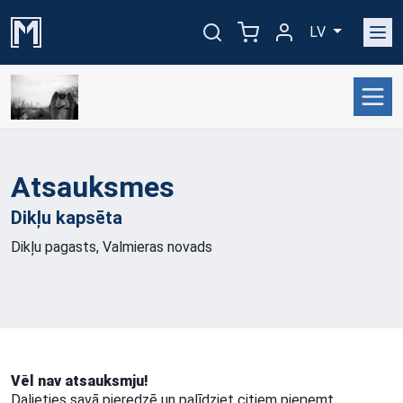
LV
Atsauksmes
Dikļu
kapsēta
Dikļu pagasts, Valmieras novads
Vēl nav atsauksmju!
Dalieties savā pieredzē un palīdziet citiem pieņemt