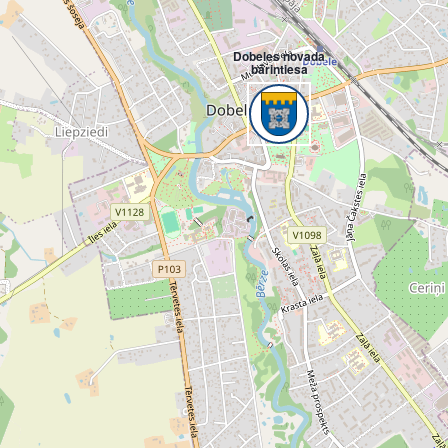
Dobeles novada
bāriņtiesa