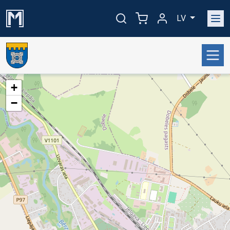
LV
+
−