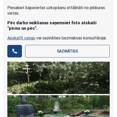
Piesakiet kapavietas uzkopšanu attālināti no jebkuras
vietas.
Pēc darbu veikšanas saņemsiet foto atskaiti
"pirms un pēc".
Apskatīt cenas
vai sazināties bezmaksas konsultācijai.
SAZINĀTIES