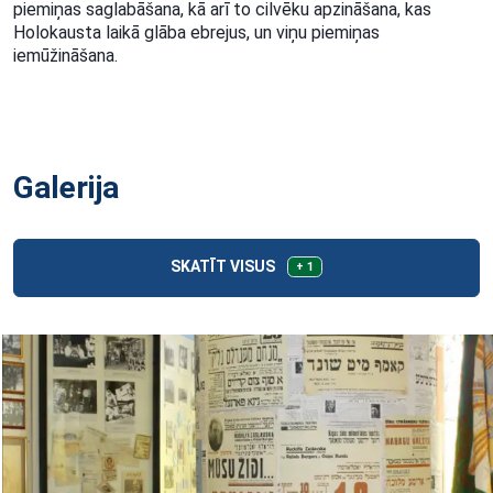
piemiņas saglabāšana, kā arī to cilvēku apzināšana, kas
Holokausta laikā glāba ebrejus, un viņu piemiņas
iemūžināšana.
Galerija
SKATĪT VISUS
+ 1