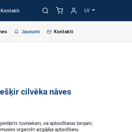
LV
Kontakti
mes
Jaunumi
Kontakti
ešķir cilvēka nāves
piešķirts tuviniekam, vai apbedīšanas birojam,
zņēmusies organzēt aizgājēja apbedīšanu.