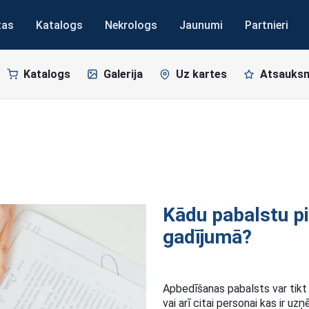
tas
Katalogs
Nekrologs
Jaunumi
Partnieri
Katalogs
Galerija
Uz kartes
Atsauks
Kādu pabalstu pi
gadījumā?
Apbedīšanas pabalsts var tikt 
vai arī citai personai kas ir u