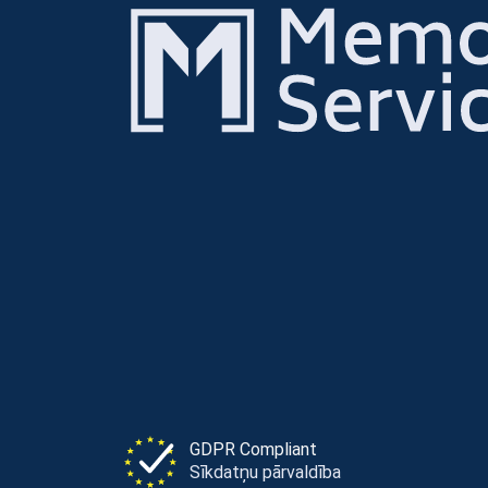
GDPR Compliant
Sīkdatņu pārvaldība