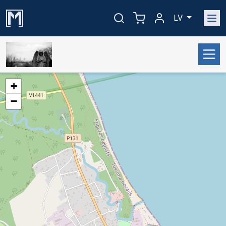
LV
+
−