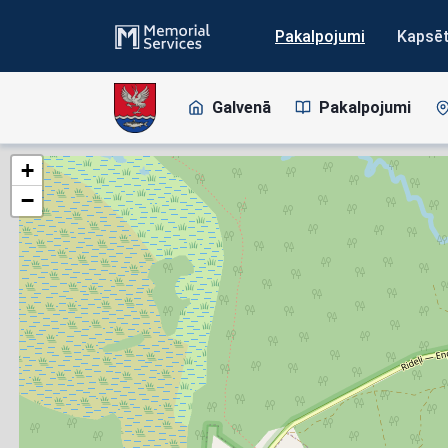
Pakalpojumi
Kapsē
Galvenā
Pakalpojumi
+
−