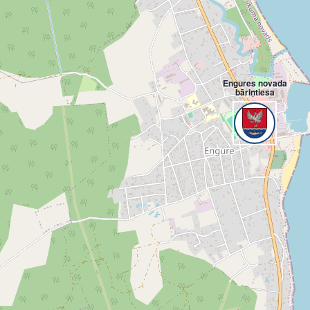
Engures novada
bāriņtiesa