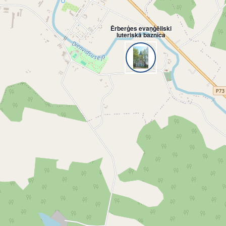
Ērberģes evaņģēliski
luteriskā baznīca