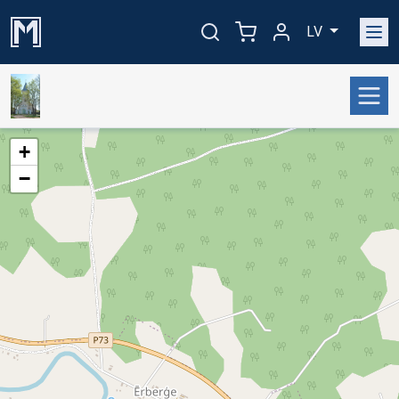
LV
+
−