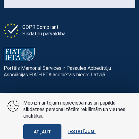
GDPR Compliant
Sīkdatņu pārvaldība
Portāls Memorial Services ir Pasaules Apbedītāju
Asociācijas FIAT-IFTA asociētais biedrs Latvijā
Mēs izmantojam nepieciešamās un papildu
© Memorial Services, 2016 — 2026 pr3-g
sīkdatnes personalizētām reklāmām un vietnes
analītikai.
Privātuma politikai
un
lietošanas noteikumi
Design
AABB TEAM
IESTATĪJUMI
ATĻAUT