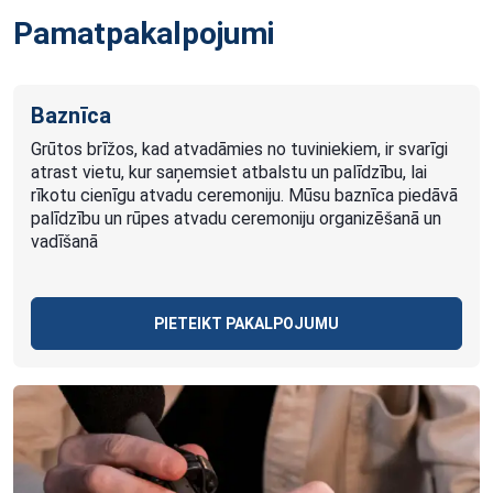
Pamatpakalpojumi
Baznīca
Grūtos brīžos, kad atvadāmies no tuviniekiem, ir svarīgi
atrast vietu, kur saņemsiet atbalstu un palīdzību, lai
rīkotu cienīgu atvadu ceremoniju. Mūsu baznīca piedāvā
palīdzību un rūpes atvadu ceremoniju organizēšanā un
vadīšanā
PIETEIKT PAKALPOJUMU