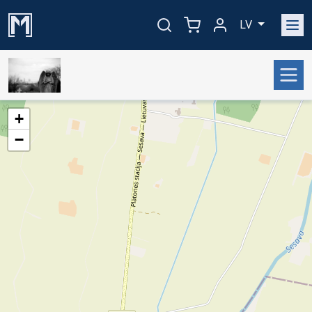
LV
+
−