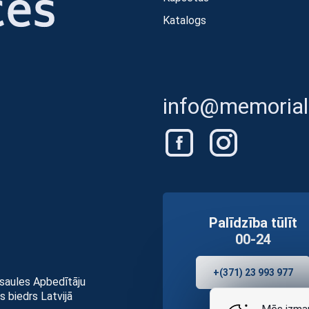
Katalogs
info@memorials
Palīdzība tūlīt
00-24
+(371) 23 993 977
asaules Apbedītāju
s biedrs Latvijā