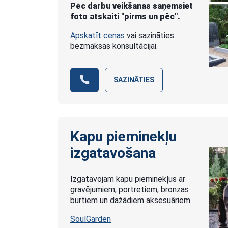
Pēc darbu veikšanas saņemsiet
foto atskaiti "pirms un pēc".
Apskatīt cenas
vai sazināties
bezmaksas konsultācijai.
SAZINĀTIES
Kapu pieminekļu
izgatavošana
Izgatavojam kapu pieminekļus ar
gravējumiem, portretiem, bronzas
burtiem un dažādiem aksesuāriem.
SoulGarden