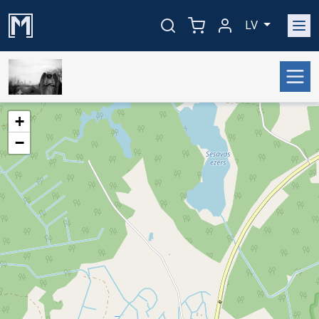
LV
+
−