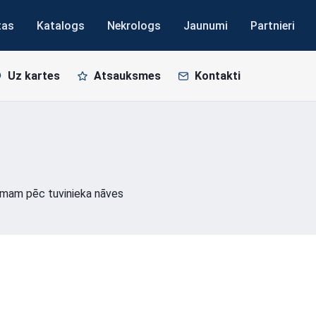
tas
Katalogs
Nekrologs
Jaunumi
Partnieri
Uz kartes
Atsauksmes
Kontakti
mam pēc tuvinieka nāves