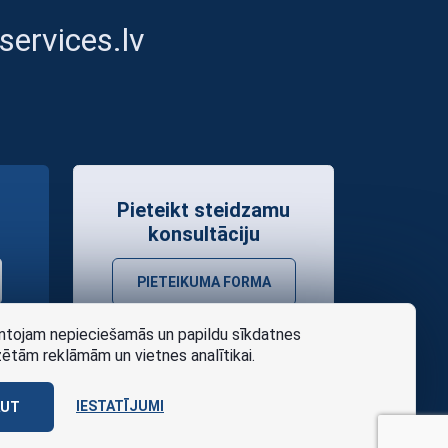
ervices.lv
Pieteikt steidzamu
konsultāciju
PIETEIKUMA FORMA
tojam nepieciešamās un papildu sīkdatnes
zētām reklāmām un vietnes analītikai.
IESTATĪJUMI
AUT
as noteikumi
Design
AABB TEAM