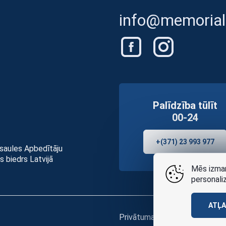
info@memorials
Palīdzība tūlīt
00-24
+(371) 23 993 977
asaules Apbedītāju
s biedrs Latvijā
Mēs izman
personali
ATĻ
Privātuma politikai
un
lietošan