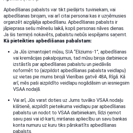
Apbedīšanas pabalsts var tikt piešķirts tuviniekam, vai
apbedīšanas birojam, vai arī citai personai kas ir uzņēmusies
organzēt aizgājēja apbedīšanu. Apbedīšanas pabalsts ir
jāpieprasa sešu mēnešu laikā, kopš personas nāves dienas.
Ja šis termiņš nokavēts, pabalstu nebūs iespējams saņemt.
Kā pieteikties apbedīšanas pabalstam:
Ja Jūs izmantojiet mūsu, SIA “Eliziums-1”, apbedīšanas
vai kremācijas pakalpojumus, tad mūsu biroja darbiniece
izstāstīs par apbedīšanas pabalstu un piedāvās
noformēt to (aizpildot apbedīšanas pabalsta veidlapu)
uz vietas pie mums birojā Vienības gatvē 48A, Rīgā. Kā
arī, mēs paši aizpildīto veidlapu nogādāsim un iesniegsim
VSAA nodaļā.
Vai arī, Jūs varat doties uz Jums tuvāko VSAA nodaļu
klātienē, aizpildīt pieteikuma veidlapu par apbedīšanas
pabalstu un nodot to VSAA darbiniekam, līdzi ņemot
savu pasi vai id-karti, miršanas apliecību un savu bankas
konta numuru uz kuru tiks pārskaitīts apbedīšanas
pabalsts.