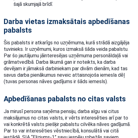
šajā skumjajā brīdī.
Darba vietas izmaksātais apbedīšanas
pabalsts
Šis pabalsts ir atkarīgs no uzņēmuma, kurā strādā aizgājēja
tuvinieks. Ir uzņēmumi, kuros izmaksā šāda veida pabalstu.
Par šo jautājumu jāinteresējas uzņēmuma personāldaļā vai
grāmatvedībā. Darba likumā gan ir noteikts, ka darba
devējam ir jāmaksā darbiniekam par divām dienām, kad tas
savus darba pienākumus neveic attaisnojoša iemesla dēļ
(tuvas personas nāves gadījums ir šāds iemesls).
Apbedīšanas pabalsts no citas valsts
Ja mirusī persona saņēma pensiju, darba algu vai citus
maksājumus no citas valsts, ir vērts interesēties arī par to
vai konkrētā valsts piešķir pabalstu cilvēka nāves gadījumā.
Par to var interesēties vēstniecībā, konsulātā vai citā
iestādē. SIA “Eliziums-1” savu iespēju robežās saviem