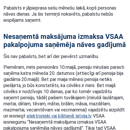
Pabalsts ir jāpieprasa sešu mēnešu laikā, kopš personas
nāves dienas. Ja šis termiņš nokavēts, pabalstu nebūs
iespējams saņemt.
Nesaņemtā maksājuma izmaksa VSAA
pakalpojuma saņēmēja nāves gadījumā
Šis nav pabalsts, bet arī der pievērst uzmanību.
Piemēram, miris pensionārs 10.maijā, pensiju mirušais parasti
saņēma katra mēneša 20. datumos (attiecīgi arī pensija bija
gaidāma 20.maijā). Bet par maija mēnesi pensija netiks
piešķirta, jo būs konstatēts, ka cilvēks ir miris. Bet maijā
cilvēks ir nodzīvojis 10 dienas, par ko tomēr vajadzētu
saņemt pensiju, tādēļ pašiem tuvākajiem (mirušā laulātajam,
meitai, dēlam, tēvam, mātei, brālim, māsai, mazdēlam,
mazmeitai, vecamtēvam vai vecmammai) vajadzētu aizpildīt
un iesniegt
elektroniski vai klātienē latvija.lv
VSAA
iesniegumu “Nesaņemtā maksājuma izmaksa VSAA
pakalpojuma saņēmēja nāves gadījumā”. Tikai tad VSAA