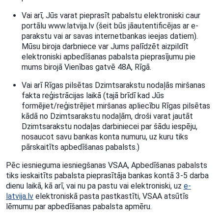
Vai arī, Jūs varat pieprasīt pabalstu elektroniski caur
portālu www.latvija.lv (šeit būs jāautentificējas ar e-
parakstu vai ar savas internetbankas ieejas datiem).
Mūsu biroja darbniece var Jums palīdzēt aizpildīt
elektroniski apbedīšanas pabalsta pieprasījumu pie
mums birojā Vienības gatvē 48A, Rīgā.
Vai arī Rīgas pilsētas Dzimtsarakstu nodaļās miršanas
fakta reģistrācijas laikā (tajā brīdī kad Jūs
formējiet/reģistrējiet miršanas apliecību Rīgas pilsētas
kādā no Dzimtsarakstu nodaļām, droši varat jautāt
Dzimtsarakstu nodaļas darbiniecei par šādu iespēju,
nosaucot savu bankas konta numuru, uz kuru tiks
pārskaitīts apbedīšanas pabalsts.)
Pēc iesnieguma iesniegšanas VSAA, Apbedīšanas pabalsts
tiks ieskaitīts pabalsta pieprasītāja bankas kontā 3-5 darba
dienu laikā, kā arī, vai nu pa pastu vai elektroniski, uz
e-
latvija.lv
elektroniskā pasta pastkastīti, VSAA atsūtīs
lēmumu par apbedīšanas pabalsta apmēru.