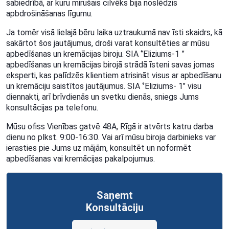
sabiedrībā, ar kuru mirušais cilvēks bija noslēdzis
apbdrošināšanas līgumu.
Ja tomēr visā lielajā bēru laika uztraukumā nav īsti skaidrs, kā
sakārtot šos jautājumus, droši varat konsultēties ar mūsu
apbedīšanas un kremācijas biroju. SIA ‘’Eliziums-1 ”
apbedīšanas un kremācijas birojā strādā īsteni savas jomas
eksperti, kas palīdzēs klientiem atrisināt visus ar apbedīšanu
un kremāciju saistītos jautājumus. SIA ‘’Eliziums- 1’’ visu
diennakti, arī brīvdienās un svetku dienās, sniegs Jums
konsultācijas pa telefonu.
Mūsu ofiss Vienības gatvē 48A, Rīgā ir atvērts katru darba
dienu no plkst. 9:00-16:30. Vai arī mūsu biroja darbinieks var
ierasties pie Jums uz mājām, konsultēt un noformēt
apbedīšanas vai kremācijas pakalpojumus.
Saņemt
Konsultāciju