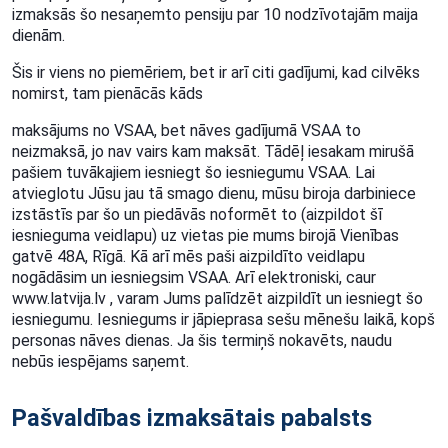
izmaksās šo nesaņemto pensiju par 10 nodzīvotajām maija
dienām.
Šis ir viens no piemēriem, bet ir arī citi gadījumi, kad cilvēks
nomirst, tam pienācās kāds
maksājums no VSAA, bet nāves gadījumā VSAA to
neizmaksā, jo nav vairs kam maksāt. Tādēļ iesakam mirušā
pašiem tuvākajiem iesniegt šo iesniegumu VSAA. Lai
atvieglotu Jūsu jau tā smago dienu, mūsu biroja darbiniece
izstāstīs par šo un piedāvās noformēt to (aizpildot šī
iesnieguma veidlapu) uz vietas pie mums birojā Vienības
gatvē 48A, Rīgā. Kā arī mēs paši aizpildīto veidlapu
nogādāsim un iesniegsim VSAA. Arī elektroniski, caur
www.latvija.lv , varam Jums palīdzēt aizpildīt un iesniegt šo
iesniegumu. Iesniegums ir jāpieprasa sešu mēnešu laikā, kopš
personas nāves dienas. Ja šis termiņš nokavēts, naudu
nebūs iespējams saņemt.
Pašvaldības izmaksātais pabalsts