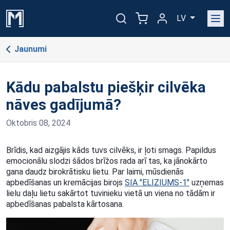
LV
Jaunumi
Kādu pabalstu piešķir cilvēka
nāves gadījumā?
Oktobris 08, 2024
Brīdis, kad aizgājis kāds tuvs cilvēks, ir ļoti smags. Papildus
emocionālu slodzi šādos brīžos rada arī tas, ka jānokārto
gana daudz birokrātisku lietu. Par laimi, mūsdienās
apbedīšanas un kremācijas birojs
SIA "ELIZIUMS-1"
uzņemas
lielu daļu lietu sakārtot tuvinieku vietā un viena no tādām ir
apbedīšanas pabalsta kārtosana.