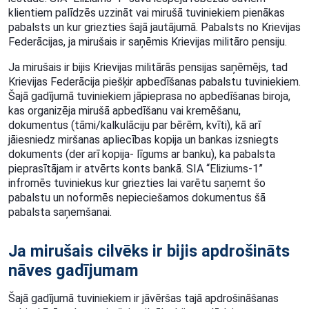
klientiem palīdzēs uzzināt vai mirušā tuviniekiem pienākas
pabalsts un kur griezties šajā jautājumā. Pabalsts no Krievijas
Federācijas, ja mirušais ir saņēmis Krievijas militāro pensiju.
Ja mirušais ir bijis Krievijas militārās pensijas saņēmējs, tad
Krievijas Federācija piešķir apbedīšanas pabalstu tuviniekiem.
Šajā gadījumā tuviniekiem jāpieprasa no apbedīšanas biroja,
kas organizēja mirušā apbedīšanu vai kremēšanu,
dokumentus (tāmi/kalkulāciju par bērēm, kvīti), kā arī
jāiesniedz miršanas apliecības kopija un bankas izsniegts
dokuments (der arī kopija- līgums ar banku), ka pabalsta
pieprasītājam ir atvērts konts bankā. SIA “Eliziums-1”
infromēs tuviniekus kur griezties lai varētu saņemt šo
pabalstu un noformēs nepieciešamos dokumentus šā
pabalsta saņemšanai.
Ja mirušais cilvēks ir bijis apdrošināts
nāves gadījumam
Šajā gadījumā tuviniekiem ir jāvēršas tajā apdrošināšanas