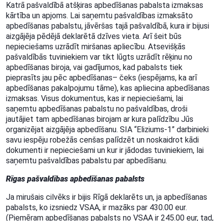
Katrā pašvaldībā atšķiras apbedīšanas pabalsta izmaksas
kārtība un apjoms. Lai saņemtu pašvaldības izmaksāto
apbedīšanas pabalstu, jāvēršas tajā pašvaldībā, kura ir bijusi
aizgājēja pēdējā deklarētā dzīves vieta. Arī šeit būs
nepieciešams uzrādīt miršanas apliecību. Atsevišķās
pašvaldībās tuviniekiem var tikt lūgts uzrādīt rēķinu no
apbedīšanas biroja, vai gadījumos, kad pabalsts tiek
pieprasīts jau pēc apbedīšanas– čeks (iespējams, ka arī
apbedīšanas pakalpojumu tāme), kas apliecina apbedīšanas
izmaksas. Visus dokumentus, kas ir nepieciešami, lai
saņemtu apbedīšanas pabalstu no pašvaldības, droši
jautājiet tam apbedīšanas birojam ar kura palīdzību Jūs
organizējat aizgājēja apbedīšanu. SIA “Eliziums-1” darbinieki
savu iespēju robežās cenšas palīdzēt un noskaidrot kādi
dokumenti ir nepieciešami un kur ir jādodas tuviniekiem, lai
saņemtu pašvaldības pabalstu par apbedīšanu.
Rīgas pašvaldības apbedīšanas pabalsts
Ja mirušais cilvēks ir bijis Rīgā deklarēts un, ja apbedīšanas
pabalsts, ko izsniedz VSAA, ir mazāks par 430.00 eur.
(Piemēram apbedīšanas pabalsts no VSAA ir 245.00 eur, tad,