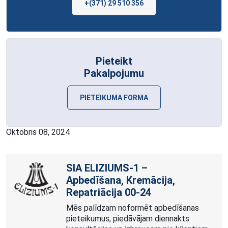
+(371) 29 510 356
Pieteikt
Pakalpojumu
PIETEIKUMA FORMA
Oktobris 08, 2024
SIA ELIZIUMS-1 –
Apbedīšana, Kremācija,
Repatriācija
00-24
Mēs palīdzam noformēt apbedīšanas
pieteikumus, piedāvājam diennakts