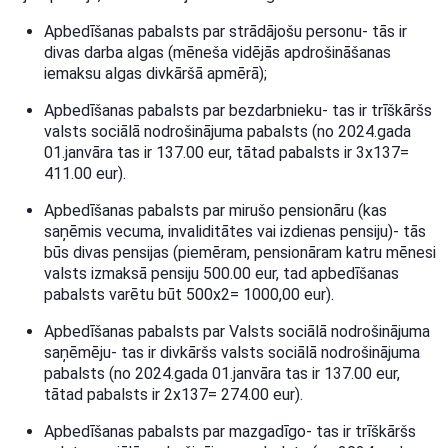
Apbedīšanas pabalsts par strādājošu personu- tās ir
divas darba algas (mēneša vidējās apdrošināšanas
iemaksu algas divkāršā apmērā);
Apbedīšanas pabalsts par bezdarbnieku- tas ir trīškāršs
valsts sociālā nodrošinājuma pabalsts (no 2024.gada
01.janvāra tas ir 137.00 eur, tātad pabalsts ir 3x137=
411.00 eur).
Apbedīšanas pabalsts par mirušo pensionāru (kas
saņēmis vecuma, invaliditātes vai izdienas pensiju)- tās
būs divas pensijas (piemēram, pensionāram katru mēnesi
valsts izmaksā pensiju 500.00 eur, tad apbedīšanas
pabalsts varētu būt 500x2= 1000,00 eur).
Apbedīšanas pabalsts par Valsts sociālā nodrošinājuma
saņēmēju- tas ir divkāršs valsts sociālā nodrošinājuma
pabalsts (no 2024.gada 01.janvāra tas ir 137.00 eur,
tātad pabalsts ir 2x137= 274.00 eur).
Apbedīšanas pabalsts par mazgadīgo- tas ir trīškāršs