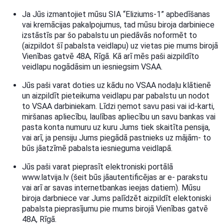
Ja Jūs izmantojiet mūsu SIA “Eliziums-1” apbedīšanas
vai kremācijas pakalpojumus, tad mūsu biroja darbiniece
izstāstīs par šo pabalstu un piedāvās noformēt to
(aizpildot šī pabalsta veidlapu) uz vietas pie mums birojā
Vienības gatvē 48A, Rīgā. Kā arī mēs paši aizpildīto
veidlapu nogādāsim un iesniegsim VSAA.
Jūs paši varat doties uz kādu no VSAA nodaļu klātienē
un aizpildīt pieteikuma veidlapu par pabalstu un nodot
to VSAA darbiniekam. Līdzi ņemot savu pasi vai id-karti,
miršanas apliecību, laulības apliecību un savu bankas vai
pasta konta numuru uz kuru Jums tiek skaitīta pensija,
vai arī, ja pensiju Jums piegādā pastnieks uz mājām- to
būs jāatzīmē pabalsta iesnieguma veidlapā.
Jūs paši varat pieprasīt elektroniski portālā
www.latvija.lv (šeit būs jāautentificējas ar e- parakstu
vai arī ar savas internetbankas ieejas datiem). Mūsu
biroja darbniece var Jums palīdzēt aizpildīt elektoniski
pabalsta pieprasījumu pie mums birojā Vienības gatvē
48A, Rīgā.