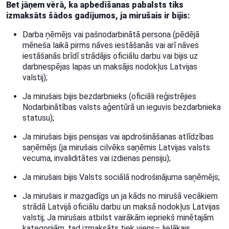
Bet jāņem vērā, ka apbedīšanas pabalsts tiks
izmaksāts šādos gadījumos, ja mirušais ir bijis:
Darba ņēmējs vai pašnodarbinātā persona (pēdējā
mēneša laikā pirms nāves iestāšanās vai arī nāves
iestāšanās brīdī strādājis oficiālu darbu vai bijis uz
darbnespējas lapas un maksājis nodokļus Latvijas
valstij);
Ja mirušais bijis bezdarbnieks (oficiāli reģistrējies
Nodarbinātības valsts aģentūrā un ieguvis bezdarbnieka
statusu);
Ja mirušais bijis pensijas vai apdrošināšanas atlīdzības
saņēmējs (ja mirušais cilvēks saņēmis Latvijas valsts
vecuma, invaliditātes vai izdienas pensiju);
Ja mirušais bijis Valsts sociālā nodrošinājuma saņēmējs;
Ja mirušais ir mazgadīgs un ja kāds no mirušā vecākiem
strādā Latvijā oficiālu darbu un maksā nodokļus Latvijas
valstij; Ja mirušais atbilst vairākām iepriekš minētajām
kategorijām, tad izmaksāts tiek viens– lielākais