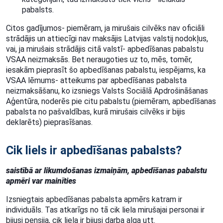
pabalsts.
Citos gadījumos- piemēram, ja mirušais cilvēks nav oficiāli
strādājis un attiecīgi nav maksājis Latvijas valstij nodokļus,
vai, ja mirušais strādājis citā valstī- apbedīšanas pabalstu
VSAA neizmaksās. Bet neraugoties uz to, mēs, tomēr,
iesakām pieprasīt šo apbedīšanas pabalstu, iespējams, ka
VSAA lēmums- atteikums par apbedīšanas pabalsta
neizmaksāšanu, ko izsniegs Valsts Sociālā Apdrošināšanas
Aģentūra, noderēs pie citu pabalstu (piemēram, apbedīšanas
pabalsta no pašvaldības, kurā mirušais cilvēks ir bijis
deklarēts) pieprasīšanas.
Cik liels ir apbedīšanas pabalsts?
saistībā ar likumdošanas izmaiņām, apbedīšanas pabalstu
apmēri var mainīties
Izsniegtais apbedīšanas pabalsta apmērs katram ir
individuāls. Tas atkarīgs no tā cik liela mirušajai personai ir
bijusi pensija, cik liela ir bijusi darba alga utt.