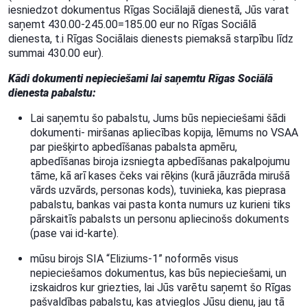
iesniedzot dokumentus Rīgas Sociālajā dienestā, Jūs varat
saņemt 430.00-245.00=185.00 eur no Rīgas Sociālā
dienesta, t.i Rīgas Sociālais dienests piemaksā starpību līdz
summai 430.00 eur).
Kādi dokumenti nepieciešami lai saņemtu Rīgas Sociālā
dienesta pabalstu:
Lai saņemtu šo pabalstu, Jums būs nepieciešami šādi
dokumenti- miršanas apliecības kopija, lēmums no VSAA
par piešķirto apbedīšanas pabalsta apmēru,
apbedīšanas biroja izsniegta apbedīšanas pakalpojumu
tāme, kā arī kases čeks vai rēķins (kurā jāuzrāda mirušā
vārds uzvārds, personas kods), tuvinieka, kas pieprasa
pabalstu, bankas vai pasta konta numurs uz kurieni tiks
pārskaitīs pabalsts un personu apliecinošs dokuments
(pase vai id-karte).
mūsu birojs SIA “Eliziums-1” noformēs visus
nepieciešamos dokumentus, kas būs nepieciešami, un
izskaidros kur griezties, lai Jūs varētu saņemt šo Rīgas
pašvaldības pabalstu, kas atvieglos Jūsu dienu, jau tā