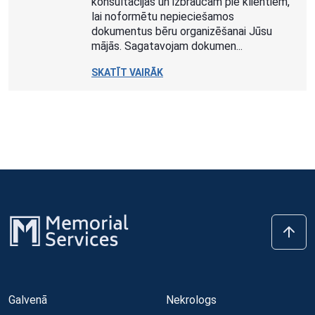
konsultācijas un izbraucam pie klientiem,
lai noformētu nepieciešamos
dokumentus bēru organizēšanai Jūsu
mājās. Sagatavojam dokumen...
SKATĪT VAIRĀK
Galvenā
Nekrologs