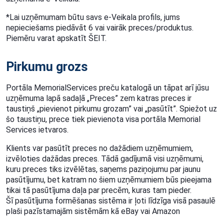
*Lai uzņēmumam būtu savs e-Veikala profils, jums
nepieciešams piedāvāt 6 vai vairāk
preces/produktus.
Piemēru varat apskatīt ŠEIT.
Pirkumu grozs
Portāla MemorialServices preču katalogā un tāpat arī jūsu
uzņēmuma lapā sadaļā „Preces” zem
katras preces ir
taustiņš „pievienot pirkumu grozam” vai „pasūtīt”. Spiežot uz
šo taustiņu, prece
tiek pievienota visa portāla Memorial
Services ietvaros.
Klients var pasūtīt preces no dažādiem uzņēmumiem,
izvēloties dažādas preces. Tādā gadījumā
visi uzņēmumi,
kuru preces tiks izvēlētas, saņems paziņojumu par jaunu
pasūtījumu, bet katram
no šiem uzņēmumiem būs pieejama
tikai tā pasūtījuma daļa par precēm, kuras tam pieder.
Šī
pasūtījuma formēšanas sistēma ir ļoti līdzīga visā pasaulē
plaši pazīstamajām sistēmām kā eBay vai Amazon