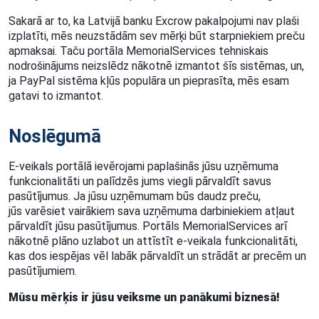
Sakarā ar to, ka Latvijā banku Excrow pakalpojumi nav plaši
izplatīti, mēs neuzstādām sev mērķi
būt starpniekiem preču
apmaksai. Taču portāla MemorialServices tehniskais
nodrošinājums
neizslēdz nākotnē izmantot šīs sistēmas, un,
ja PayPal sistēma kļūs populāra un pieprasīta, mēs
esam
gatavi to izmantot.
Noslēgumā
E-veikals portālā ievērojami paplašinās jūsu uzņēmuma
funkcionalitāti un
palīdzēs jums viegli pārvaldīt savus
pasūtījumus. Ja jūsu uzņēmumam būs daudz preču,
jūs
varēsiet vairākiem sava uzņēmuma darbiniekiem atļaut
pārvaldīt jūsu pasūtījumus.
Portāls MemorialServices arī
nākotnē plāno uzlabot un attīstīt e-veikala funkcionalitāti,
kas dos
iespējas vēl labāk pārvaldīt un strādāt ar precēm un
pasūtījumiem.
Mūsu mērķis ir jūsu veiksme un panākumi biznesā!