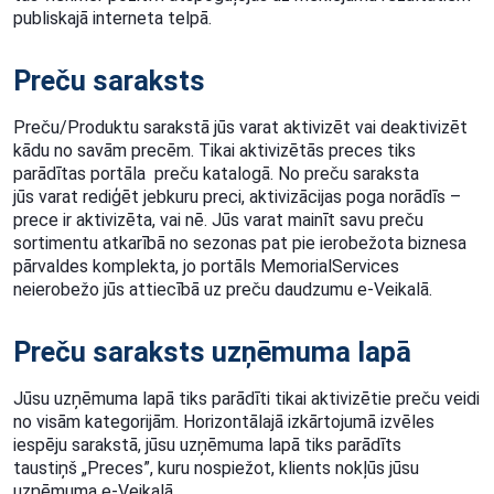
publiskajā interneta telpā.
Preču saraksts
Preču/Produktu sarakstā jūs varat aktivizēt vai deaktivizēt
kādu no savām precēm. Tikai
aktivizētās preces tiks
parādītas portāla preču katalogā. No preču saraksta
jūs
varat rediģēt jebkuru preci, aktivizācijas poga norādīs –
prece ir aktivizēta, vai nē. Jūs varat
mainīt savu preču
sortimentu atkarībā no sezonas pat pie ierobežota biznesa
pārvaldes
komplekta, jo portāls MemorialServices
neierobežo jūs attiecībā uz preču daudzumu e-Veikalā.
Preču saraksts uzņēmuma lapā
Jūsu uzņēmuma lapā tiks parādīti tikai aktivizētie preču veidi
no visām kategorijām.
Horizontālajā izkārtojumā izvēles
iespēju sarakstā, jūsu uzņēmuma lapā tiks parādīts
taustiņš
„Preces”, kuru nospiežot, klients nokļūs jūsu
uzņēmuma e-Veikalā.