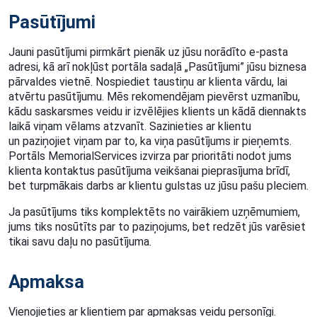
Pasūtījumi
Jauni pasūtījumi pirmkārt pienāk uz jūsu norādīto e-pasta
adresi, kā arī nokļūst portāla
sadaļā „Pasūtījumi” jūsu biznesa
pārvaldes vietnē. Nospiediet taustiņu ar
klienta vārdu, lai
atvērtu pasūtījumu. Mēs rekomendējam pievērst uzmanību,
kādu saskarsmes
veidu ir izvēlējies klients un kādā diennakts
laikā viņam vēlams atzvanīt. Sazinieties ar klientu
un
paziņojiet viņam par to, ka viņa pasūtījums ir pieņemts.
Portāls MemorialServices izvirza par
prioritāti nodot jums
klienta kontaktus pasūtījuma veikšanai pieprasījuma brīdī,
bet turpmākais
darbs ar klientu gulstas uz jūsu pašu pleciem.
Ja pasūtījums tiks komplektēts no vairākiem uzņēmumiem,
jums tiks nosūtīts par to paziņojums,
bet redzēt jūs varēsiet
tikai savu daļu no pasūtījuma.
Apmaksa
Vienojieties ar klientiem par apmaksas veidu personīgi.