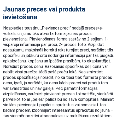
Jaunas preces vai produkta
ievietošana
Nospiediet taustiņu „Pievienot preci” sadaļā preces/e-
veikals, un jums tiks atvērta forma jaunas preces
pievienošanai. Pievienošanas forma sastāv no 2 soļiem: 1-
vispārēja informācija par preci, 2-
preces foto. Aizpildot
nosaukumu, maksimāli korekti raksturojiet preci, norādiet tās
specifiku
un jebkuru citu noderīgu informāciju par tās piegādi,
apkalpošanu, kopšanu un īpašām
prasībām, to ekspluatējot.
Norādiet preces cenu. Ražošanas specifikas dēļ, cena var
nebūt visai
precīza tādā pašā preču lokā. Neaizmirstiet
preces specifikācijā norādīt, no kā tieši tiek formēta
preces
cena, īpaši, ja norādāt, ka cena kādai precei vai produktam
var svārstīties un nav galējā.
Pēc pamatinformācijas
aizpildīšanas, varēsiet pievienot preces fotoattēlu, vienkārši
pārvelkot to
ar „peles” palīdzību no sava kompjūtera. Mainiet
vietām, pievienojiet papildus aprakstus vai
nomainiet tos
kādām precēm, izdomājiet interesantus aprakstus no jauna –
tas vienmēr pozitīvi
atspoguļojas uz meklējumu rezultātiem