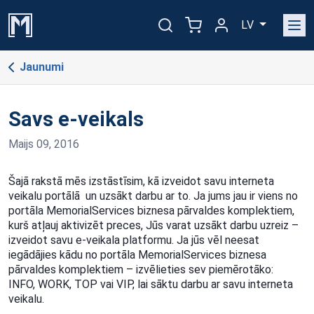
LV
Jaunumi
​Savs e-veikals
Maijs 09, 2016
Šajā rakstā mēs izstāstīsim, kā izveidot savu interneta
veikalu portālā un uzsākt darbu ar to.
Ja jums jau ir viens no
portāla MemorialServices biznesa pārvaldes komplektiem,
kurš atļauj aktivizēt
preces, Jūs varat uzsākt darbu uzreiz –
izveidot savu e-veikala platformu. Ja jūs vēl neesat
iegādājies
kādu no portāla MemorialServices biznesa
pārvaldes komplektiem – izvēlieties sev piemērotāko:
INFO,
WORK, TOP vai VIP, lai sāktu darbu ar savu interneta
veikalu.