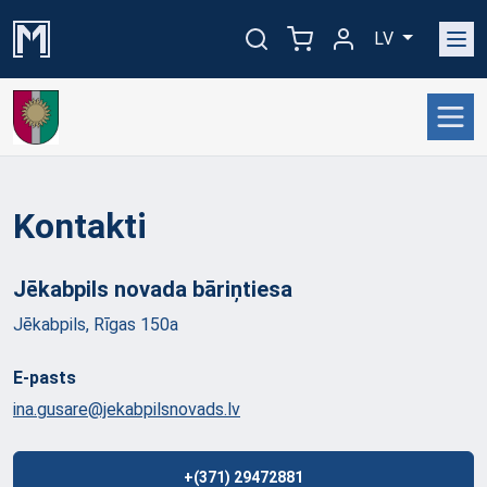
LV
Kontakti
Jēkabpils novada
bāriņtiesa
Jēkabpils, Rīgas 150a
E-pasts
ina.gusare@jekabpilsnovads.lv
+(371) 29472881