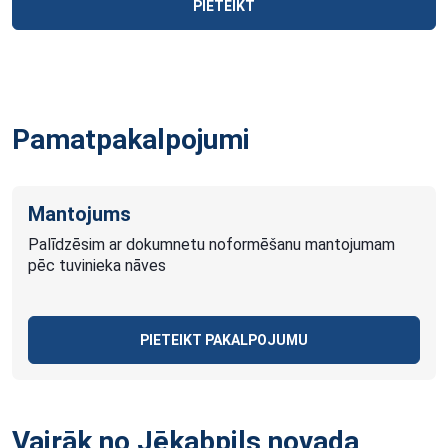
PIETEIKT
Pamatpakalpojumi
Mantojums
Palīdzēsim ar dokumnetu noformēšanu mantojumam
pēc tuvinieka nāves
PIETEIKT PAKALPOJUMU
Vairāk no Jēkabpils novada