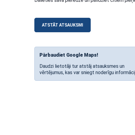
Dalieties savā pieredzē un palīdziet citiem pi
ATSTĀT ATSAUKSMI
Pārbaudiet Google Maps!
Daudzi lietotāji tur atstāj atsauksmes un
vērtējumus, kas var sniegt noderīgu informāci