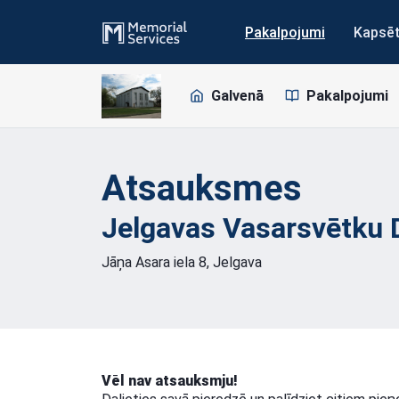
Pakalpojumi
Kapsē
Galvenā
Pakalpojumi
Atsauksmes
Jelgavas Vasarsvētku
Jāņa Asara iela 8, Jelgava
Vēl nav atsauksmju!