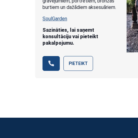
gravējumiem, portretiem, bronzas
burtiem un dažādiem aksesuāriem.
SoulGarden
Sazināties, lai saņemt
konsultāciju vai pieteikt
pakalpojumu.
PIETEIKT