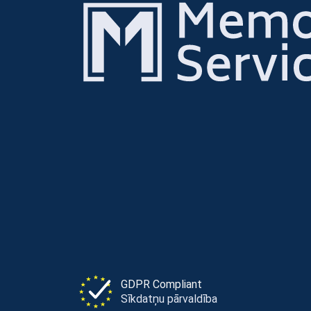
GDPR Compliant
Sīkdatņu pārvaldība