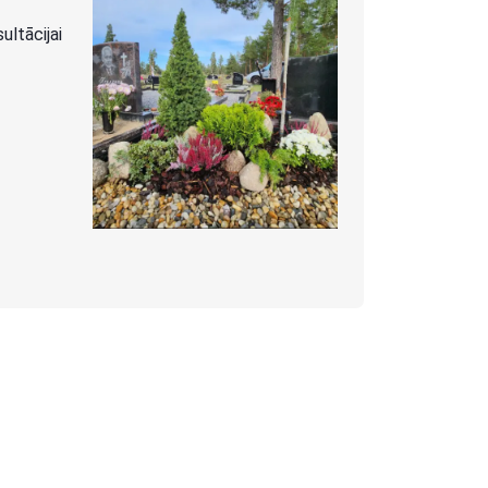
ltācijai