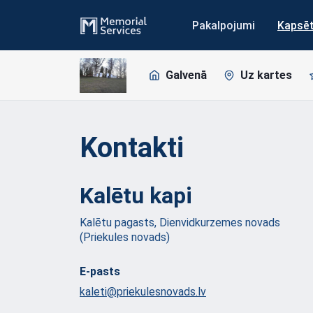
Pakalpojumi
Kapsē
Galvenā
Uz kartes
Kontakti
Kalētu
kapi
Kalētu pagasts, Dienvidkurzemes novads
(Priekules novads)
E-pasts
kaleti@priekulesnovads.lv