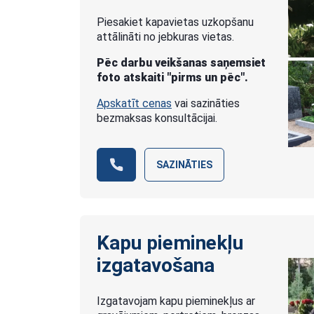
Piesakiet kapavietas uzkopšanu
attālināti no jebkuras vietas.
Pēc darbu veikšanas saņemsiet
foto atskaiti "pirms un pēc".
Apskatīt cenas
vai sazināties
bezmaksas konsultācijai.
SAZINĀTIES
Kapu pieminekļu
izgatavošana
Izgatavojam kapu pieminekļus ar